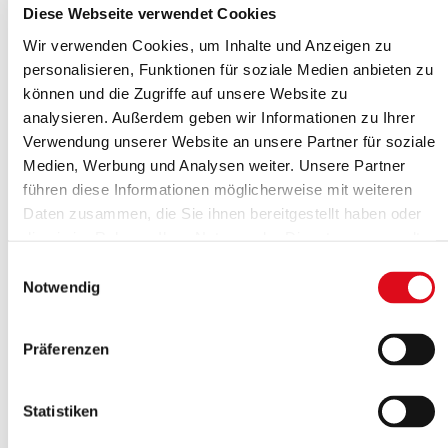
Diese Webseite verwendet Cookies
Wir verwenden Cookies, um Inhalte und Anzeigen zu
personalisieren, Funktionen für soziale Medien anbieten zu
2008
können und die Zugriffe auf unsere Website zu
analysieren. Außerdem geben wir Informationen zu Ihrer
Verwendung unserer Website an unsere Partner für soziale
Im Juni feiert HUMPERT im Dortmunder Signal-
Medien, Werbung und Analysen weiter. Unsere Partner
Iduna-Park mit ca. 300 Gästen das 90-jährige
führen diese Informationen möglicherweise mit weiteren
Firmenjubiläum. Die Mitgesellschafter Ursula
Daten zusammen, die Sie ihnen bereitgestellt haben oder
und Wolfgang Humpert werden nach mehr als
die sie im Rahmen Ihrer Nutzung der Dienste gesammelt
haben.
45 Jahren aktiver Tätigkeit im Unternehmen in
Einwilligungsauswahl
Notwendig
den Ruhestand verabschiedet.
Präferenzen
Statistiken