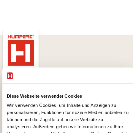
Wilhelm Humpert GmbH & Co. KG
Diese Webseite verwendet Cookies
Erlenstrasse 25
58739 Wickede/Ruhr
Wir verwenden Cookies, um Inhalte und Anzeigen zu
personalisieren, Funktionen für soziale Medien anbieten zu
Fon: 023 77 - 91 83-0
können und die Zugriffe auf unsere Website zu
Fax: 023 77 - 91 83-40
analysieren. Außerdem geben wir Informationen zu Ihrer