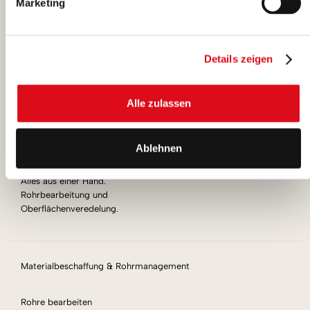
Marketing
Wilhelm Humpert GmbH & Co. KG
Details zeigen
Erlenstrasse 25
58739 Wickede/Ruhr
Alle zulassen
Fon: 023 77 - 91 83-0
Fax: 023 77 - 91 83-40
E-Mail: info@humpert.com
Ablehnen
Alles aus einer Hand.
Rohrbearbeitung und
Oberflächenveredelung.
Materialbeschaffung & Rohrmanagement
Rohre bearbeiten