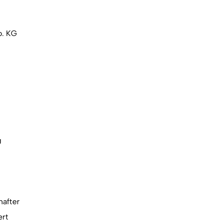
. KG
g
hafter
ert