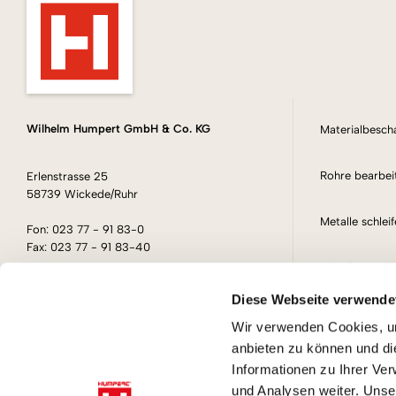
Wilhelm Humpert GmbH & Co. KG
Materialbesc
Rohre bearbei
Erlenstrasse 25
58739 Wickede/Ruhr
Metalle schlei
Fon: 023 77 - 91 83-0
Fax: 023 77 - 91 83-40
Metalle verede
E-Mail: info@humpert.com
Diese Webseite verwende
Koordination m
Alles aus einer Hand.
Wir verwenden Cookies, um
Rohrbearbeitung und
anbieten zu können und di
Montage & Kon
Oberflächenveredelung.
Informationen zu Ihrer Ve
und Analysen weiter. Unse