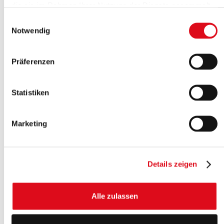
die sie im Rahmen Ihrer Nutzung der Dienste gesammelt
haben.
Einwilligungsauswahl
Notwendig
Präferenzen
Statistiken
Marketing
Details zeigen
Alle zulassen