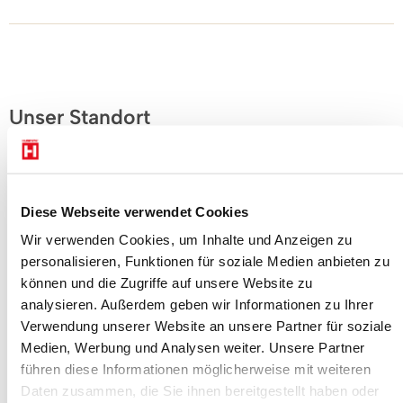
Unser Standort
In unserem Werk in Wickede (Ruhr) bearbeiten und
veredeln wir Produkte aus verschiedensten Branchen von
Diese Webseite verwendet Cookies
der Möbelindustrie über Haushaltswaren bis hin zur
Wir verwenden Cookies, um Inhalte und Anzeigen zu
Medizintechnik.
personalisieren, Funktionen für soziale Medien anbieten zu
können und die Zugriffe auf unsere Website zu
analysieren. Außerdem geben wir Informationen zu Ihrer
Mehr erfahren
Verwendung unserer Website an unsere Partner für soziale
Medien, Werbung und Analysen weiter. Unsere Partner
führen diese Informationen möglicherweise mit weiteren
Daten zusammen, die Sie ihnen bereitgestellt haben oder