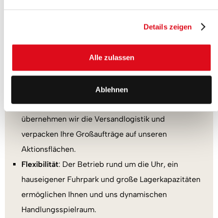
Rohrbeschaffung über die Rohrbearbeitung bis zur
Details zeigen
Oberflächenveredelung und Montage.
Einzelteilfertigung bis zur Großserie
: Von der
Alle zulassen
Biegebearbeitung bis zur Baugruppenfertigung
bieten wir automatisierte Prozesse mit genügend
Toleranz für Sonderfertigungen.
Ablehnen
Montage- und Konfektionierung
: Bei Bedarf
übernehmen wir die Versandlogistik und
verpacken Ihre Großaufträge auf unseren
Aktionsflächen.
Flexibilität
: Der Betrieb rund um die Uhr, ein
hauseigener Fuhrpark und große Lagerkapazitäten
ermöglichen Ihnen und uns dynamischen
Handlungsspielraum.