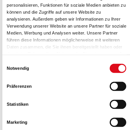
personalisieren, Funktionen für soziale Medien anbieten zu
können und die Zugriffe auf unsere Website zu
analysieren. Außerdem geben wir Informationen zu Ihrer
Verwendung unserer Website an unsere Partner für soziale
Medien, Werbung und Analysen weiter. Unsere Partner
führen diese Informationen möglicherweise mit weiteren
Daten zusammen, die Sie ihnen bereitgestellt haben oder
die sie im Rahmen Ihrer Nutzung der Dienste gesammelt
haben.
Einwilligungsauswahl
Notwendig
Präferenzen
Statistiken
Ihre Vorteile mit uns
Marketing
Alles aus einer Hand
: Nur ein Lieferant von der